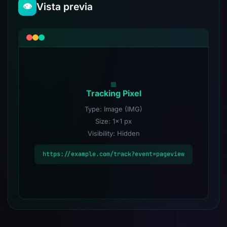
Vista previa
👁️
Tracking Pixel
Type:
Image (IMG)
Size:
1x1 px
Visibility:
Hidden
https://example.com/track?event=pageview