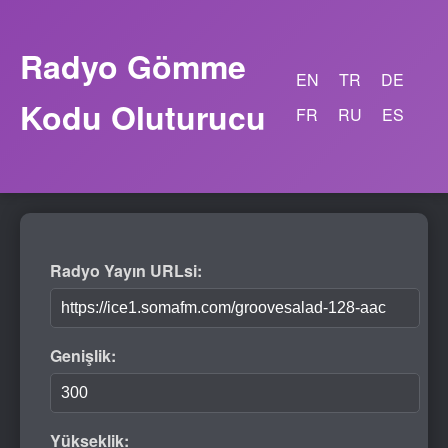
Radyo Gömme
EN
TR
DE
Kodu Oluturucu
FR
RU
ES
Radyo Yayın URLsi:
Genişlik:
Yükseklik: