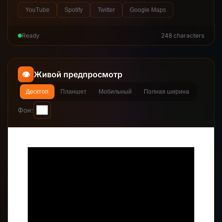
YouTube
Spotify
Twitter
Google Maps
Ready
248 characters
👁️
Живой предпросмотр
Десктоп
Планшет
Мобильный
Полная ширина
Фон: