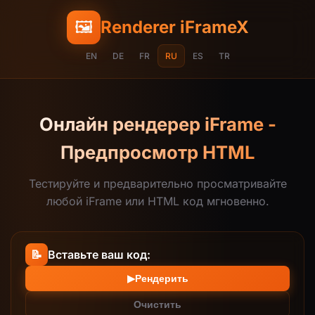
🖼️
Renderer iFrameX
EN
DE
FR
RU
ES
TR
Онлайн рендерер iFrame -
Предпросмотр HTML
Тестируйте и предварительно просматривайте
любой iFrame или HTML код мгновенно.
📝
Вставьте ваш код:
▶
Рендерить
Очистить