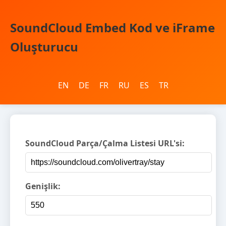
SoundCloud Embed Kod ve iFrame
Oluşturucu
EN
DE
FR
RU
ES
TR
SoundCloud Parça/Çalma Listesi URL'si:
Genişlik: