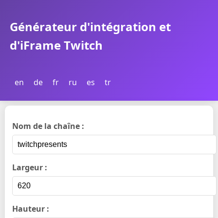
Générateur d'intégration et
d'iFrame Twitch
en
de
fr
ru
es
tr
Nom de la chaîne :
Largeur :
Hauteur :