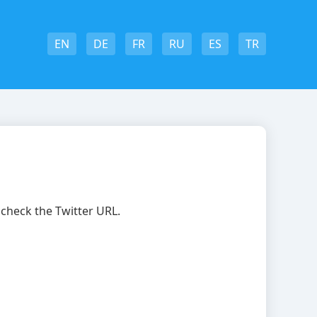
EN
DE
FR
RU
ES
TR
 check the Twitter URL.