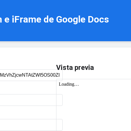
n e iFrame de Google Docs
Vista previa